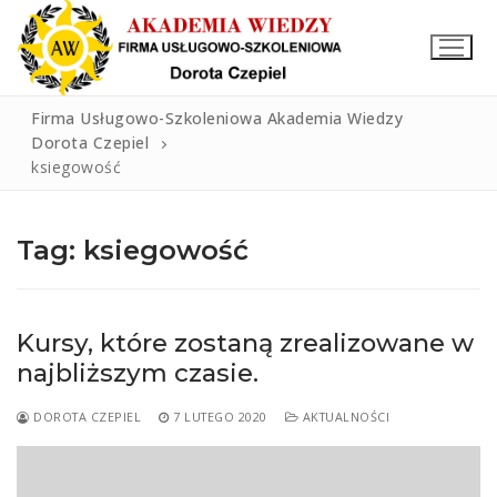
Przejdź
do
treści
Firma Usługowo-Szkoleniowa Akademia Wiedzy
Dorota Czepiel
ksiegowość
START
OPINIE
Tag:
ksiegowość
KURSY
OSTATNIE NABORY I KURSY
Kursy, które zostaną zrealizowane w
BLOG
najbliższym czasie.
CERTYFIKATY I REFERENCJE
DOROTA CZEPIEL
7 LUTEGO 2020
AKTUALNOŚCI
KONTAKT